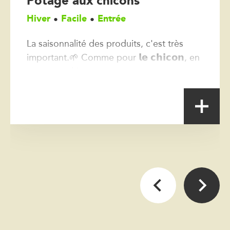
Potage aux chicons
Hiver
Facile
Entrée
La saisonnalité des produits, c'est très
important.🌱 Comme pour 𝗹𝗲 𝗰𝗵𝗶𝗰𝗼𝗻, en
automne - hiver🥒