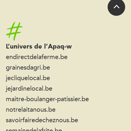
Accueil
L’univers de l’Apaq-w
endirectdelaferme.be
grainesdagri.be
jecliquelocal.be
jejardinelocal.be
maitre-boulanger-patissier.be
notrelaitanous.be
savoirfairedecheznous.be
semainedelafrite.be