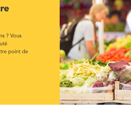
tre
ns ? Vous
uté
tre point de