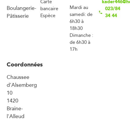
kader446@h
Carte
Boulangerie-
Mardi au
023/84
bancaire
samedi: de
Pâtisserie
34 44
Espèce
6h30 à
18h30
Dimanche :
de 6h30 à
17h
Coordonnées
Chaussee
d'Alsemberg
10
1420
Braine-
l'Alleud