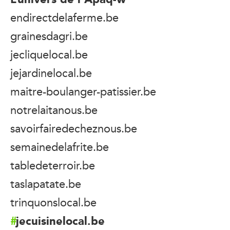
endirectdelaferme.be
grainesdagri.be
jecliquelocal.be
jejardinelocal.be
maitre-boulanger-patissier.be
notrelaitanous.be
savoirfairedecheznous.be
semainedelafrite.be
tabledeterroir.be
taslapatate.be
trinquonslocal.be
jecuisinelocal.be