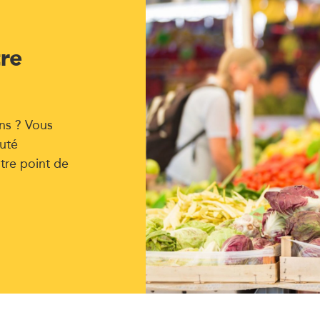
tre
ns ? Vous
uté
tre point de