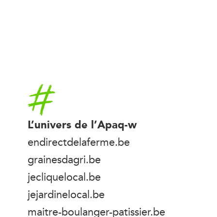
Accueil
L’univers de l’Apaq-w
endirectdelaferme.be
grainesdagri.be
jecliquelocal.be
jejardinelocal.be
maitre-boulanger-patissier.be