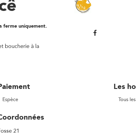
cê
la ferme uniquement.
t boucherie à la
Paiement
Les ho
Espèce
Tous le
Coordonnées
Fosse 21