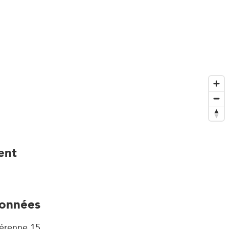
ent
onnées
érenne 15