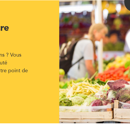
tre
ns ? Vous
uté
tre point de