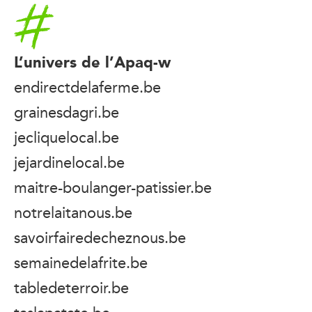
Accueil
L’univers de l’Apaq-w
endirectdelaferme.be
grainesdagri.be
jecliquelocal.be
jejardinelocal.be
maitre-boulanger-patissier.be
notrelaitanous.be
savoirfairedecheznous.be
semainedelafrite.be
tabledeterroir.be