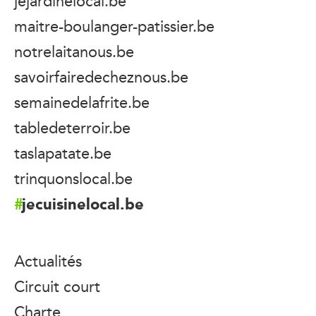
jejardinelocal.be
maitre-boulanger-patissier.be
notrelaitanous.be
savoirfairedecheznous.be
semainedelafrite.be
tabledeterroir.be
taslapatate.be
trinquonslocal.be
jecuisinelocal.be
Actualités
Circuit court
Charte