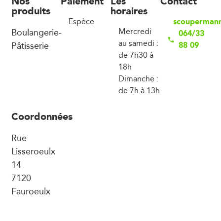
Nos
Paiement
Les
Contact
produits
horaires
scouperman
Espèce
Boulangerie-
Mercredi
064/33
au samedi :
Pâtisserie
88 09
de 7h30 à
18h
Dimanche :
de 7h à 13h
Coordonnées
Rue
Lisseroeulx
14
7120
Fauroeulx