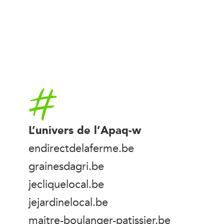
Accueil
L’univers de l’Apaq-w
endirectdelaferme.be
grainesdagri.be
jecliquelocal.be
jejardinelocal.be
maitre-boulanger-patissier.be