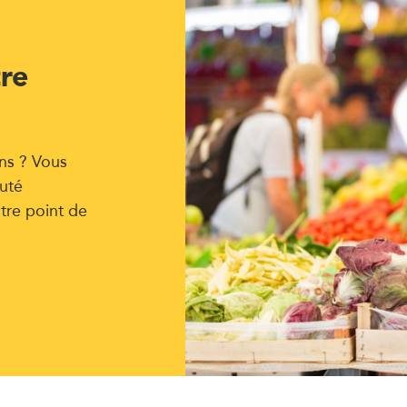
tre
ns ? Vous
uté
tre point de