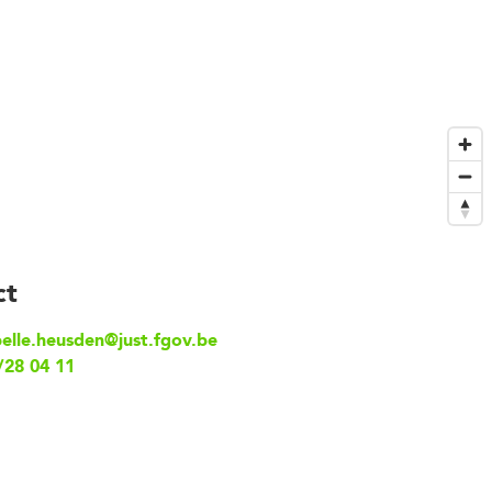
ct
belle.heusden@just.fgov.be
/28 04 11