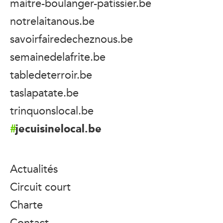
maitre-boulanger-patissier.be
notrelaitanous.be
savoirfairedecheznous.be
semainedelafrite.be
tabledeterroir.be
taslapatate.be
trinquonslocal.be
jecuisinelocal.be
Actualités
Circuit court
Charte
Contact