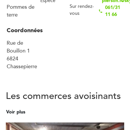
pierson.l@sk
Espèce
Pommes de
Sur rendez-
061/31
vous
terre
11 66
Coordonnées
Rue de
Bouillon 1
6824
Chassepierre
Les commerces avoisinants
Voir plus