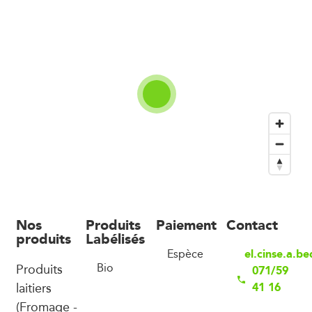
Nos
Produits
Paiement
Contact
produits
Labélisés
el.cinse.a.b
Espèce
Produits
Bio
071/59
laitiers
41 16
(Fromage -