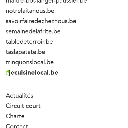
maitre-boulanger-patissier.be
notrelaitanous.be
savoirfairedecheznous.be
semainedelafrite.be
tabledeterroir.be
taslapatate.be
trinquonslocal.be
jecuisinelocal.be
Actualités
Circuit court
Charte
Contact