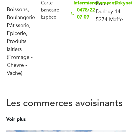
lafermieredemean@skyne
Carte
Route de
Boissons,
0478/22
bancaire
Durbuy 14
Boulangerie-
07 09
Espèce
5374 Maffe
Pâtisserie,
Epicerie,
Produits
laitiers
(Fromage -
Chèvre -
Vache)
Les commerces avoisinants
Voir plus