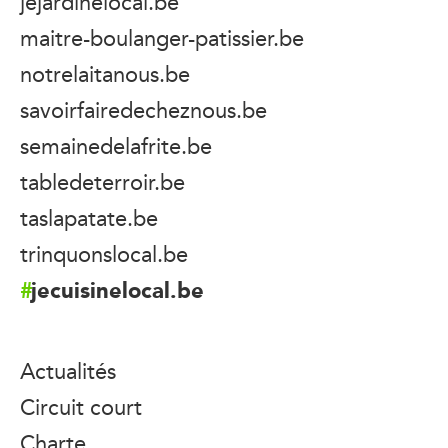
jejardinelocal.be
maitre-boulanger-patissier.be
notrelaitanous.be
savoirfairedecheznous.be
semainedelafrite.be
tabledeterroir.be
taslapatate.be
trinquonslocal.be
jecuisinelocal.be
Actualités
Circuit court
Charte