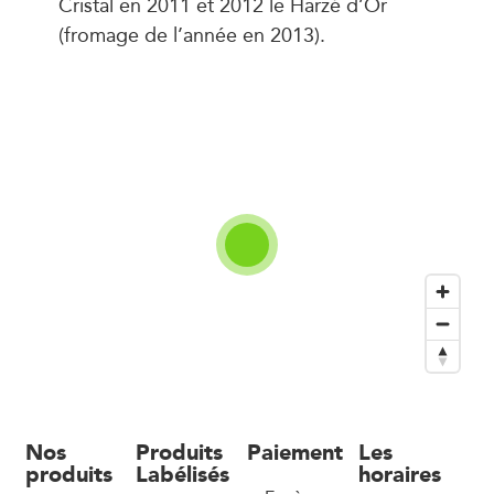
Cristal en 2011 et 2012 le Harzé d’Or
(fromage de l’année en 2013).
Nos
Produits
Paiement
Les
produits
Labélisés
horaires