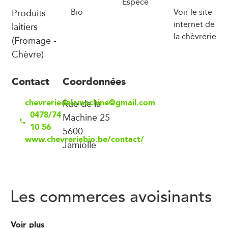
Espèce
Produits
Bio
Voir le site
internet de
laitiers
la chèvrerie
(Fromage -
Chèvre)
Contact
Coordonnées
chevreriedelamachine@gmail.com
Rue de la
0478/74
Machine 25
10 56
5600
www.chevreriebio.be/contact/
Jamiolle
Les commerces avoisinants
Voir plus