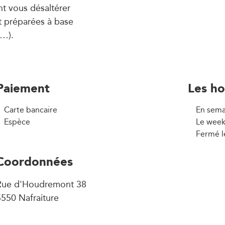
t vous désaltérer
nt préparées à base
e…).
Paiement
Les ho
Carte bancaire
En sema
Espèce
Le week
Fermé l
Coordonnées
Rue d'Houdremont 38
550 Nafraiture