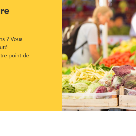
tre
ns ? Vous
uté
tre point de