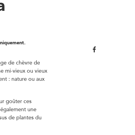
a
uniquement.
age de chèvre de
ne mi-vieux ou vieux
ent : nature ou aux
ur goûter ces
t également une
ssus de plantes du