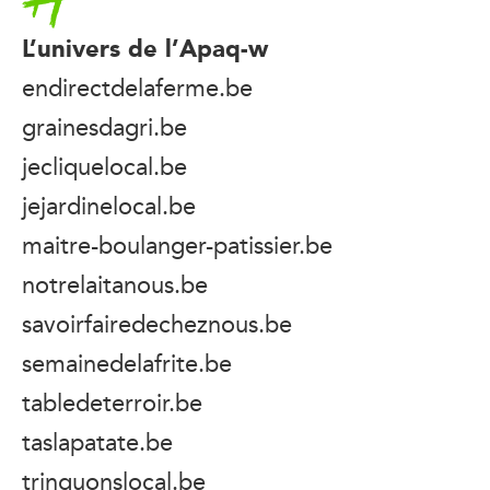
L’univers de l’Apaq-w
endirectdelaferme.be
grainesdagri.be
jecliquelocal.be
jejardinelocal.be
maitre-boulanger-patissier.be
notrelaitanous.be
savoirfairedecheznous.be
semainedelafrite.be
tabledeterroir.be
taslapatate.be
trinquonslocal.be