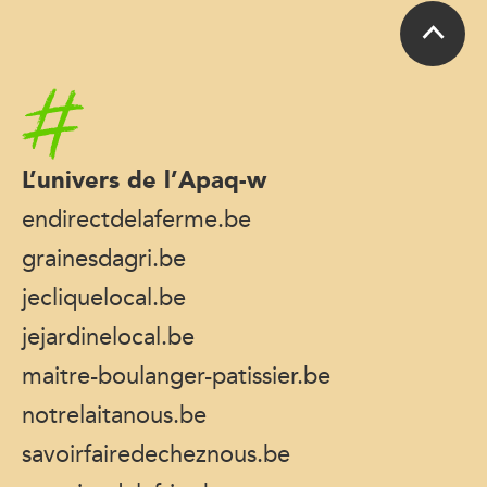
Accueil
L’univers de l’Apaq-w
endirectdelaferme.be
grainesdagri.be
jecliquelocal.be
jejardinelocal.be
maitre-boulanger-patissier.be
notrelaitanous.be
savoirfairedecheznous.be