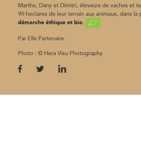
Marthe, Dany et Dimitri, éleveurs de vaches et t
90 hectares de leur terrain aux animaux, dans la
démarche éthique et bio
.
Par Elle Partenaire.
Photo : © Hera Visu Photography