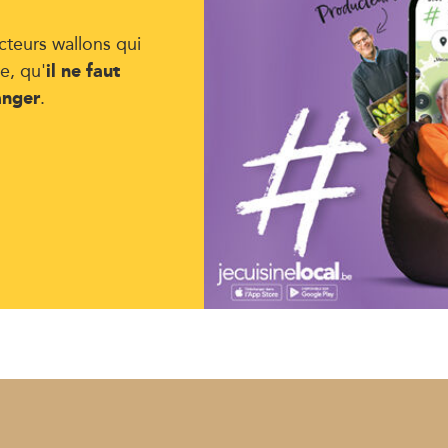
cteurs wallons qui
il ne faut
e, qu'
anger
.