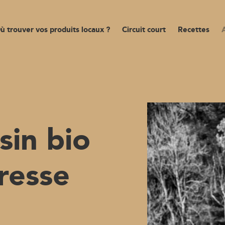
ù trouver vos produits locaux ?
Circuit court
Recettes
sin bio
resse