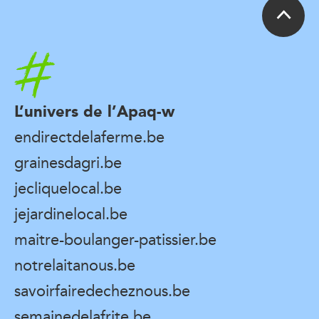
Accueil
L’univers de l’Apaq-w
endirectdelaferme.be
grainesdagri.be
jecliquelocal.be
jejardinelocal.be
maitre-boulanger-patissier.be
notrelaitanous.be
savoirfairedecheznous.be
semainedelafrite.be