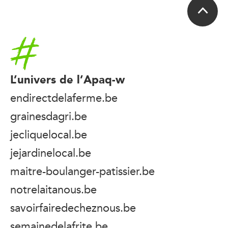
Accueil
L’univers de l’Apaq-w
endirectdelaferme.be
grainesdagri.be
jecliquelocal.be
jejardinelocal.be
maitre-boulanger-patissier.be
notrelaitanous.be
savoirfairedecheznous.be
semainedelafrite.be