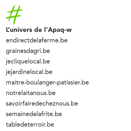
Accueil
L’univers de l’Apaq-w
endirectdelaferme.be
grainesdagri.be
jecliquelocal.be
jejardinelocal.be
maitre-boulanger-patissier.be
notrelaitanous.be
savoirfairedecheznous.be
semainedelafrite.be
tabledeterroir.be