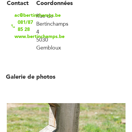
Contact
Coordonnées
ac@bertinchamps.be
Rue de
081/87
Bertinchamps
85 28
4
www.bertinchamps.be
5030
Gembloux
Galerie de photos