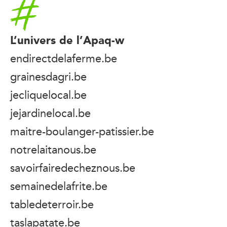
Accueil
L’univers de l’Apaq-w
endirectdelaferme.be
grainesdagri.be
jecliquelocal.be
jejardinelocal.be
maitre-boulanger-patissier.be
notrelaitanous.be
savoirfairedecheznous.be
semainedelafrite.be
tabledeterroir.be
taslapatate.be