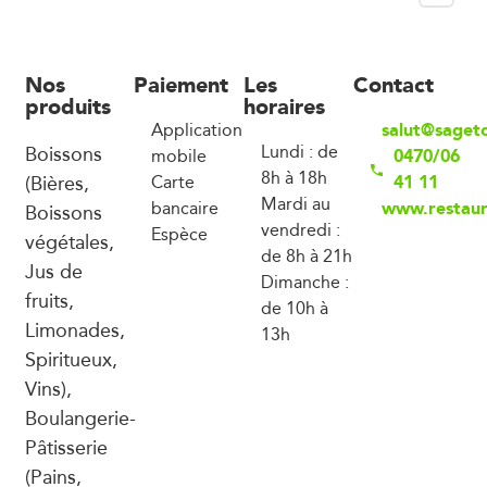
Nos
Paiement
Les
Contact
produits
horaires
salut@saget
Application
Boissons
Lundi : de
0470/06
mobile
8h à 18h
(Bières,
41 11
Carte
Mardi au
www.restaur
bancaire
Boissons
vendredi :
Espèce
végétales,
de 8h à 21h
Jus de
Dimanche :
fruits,
de 10h à
Limonades,
13h
Spiritueux,
Vins),
Boulangerie-
Pâtisserie
(Pains,