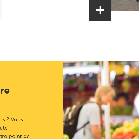
tre
ns ? Vous
uté
tre point de