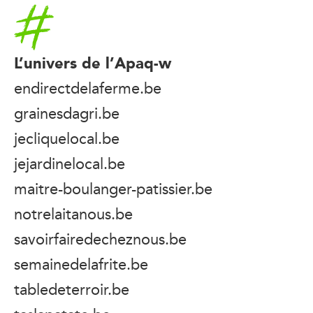
Accueil
L’univers de l’Apaq-w
endirectdelaferme.be
grainesdagri.be
jecliquelocal.be
jejardinelocal.be
maitre-boulanger-patissier.be
notrelaitanous.be
savoirfairedecheznous.be
semainedelafrite.be
tabledeterroir.be