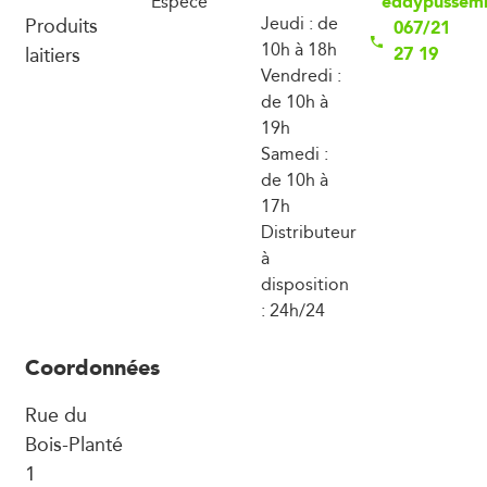
eddypussemi
Espèce
Produits
Jeudi : de
067/21
10h à 18h
laitiers
27 19
Vendredi :
de 10h à
19h
Samedi :
de 10h à
17h
Distributeur
à
disposition
: 24h/24
Coordonnées
Rue du
Bois-Planté
1