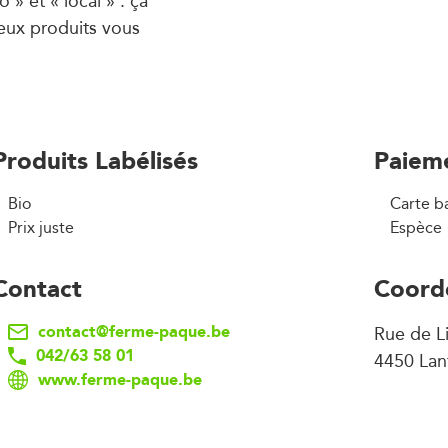
 » et « local » : ça
reux produits vous
Produits Labélisés
Paiem
Bio
Carte b
Prix juste
Espèce
Contact
Coord
contact@ferme-paque.be
Rue de L
042/63 58 01
4450 Lan
www.ferme-paque.be