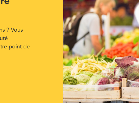
tre
ns ? Vous
uté
tre point de