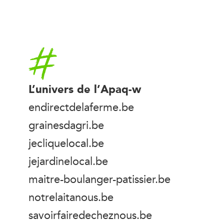
Accueil
L’univers de l’Apaq-w
endirectdelaferme.be
grainesdagri.be
jecliquelocal.be
jejardinelocal.be
maitre-boulanger-patissier.be
notrelaitanous.be
savoirfairedecheznous.be