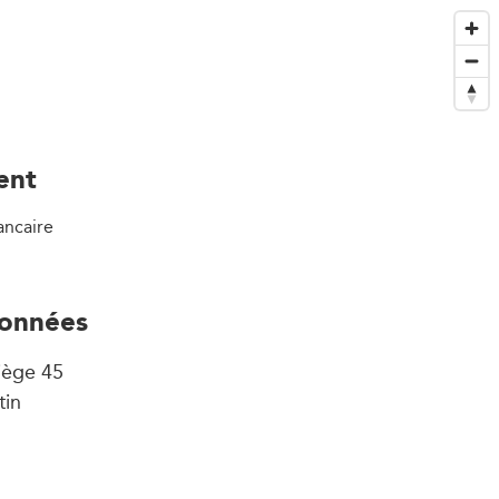
ent
ancaire
onnées
iège 45
tin