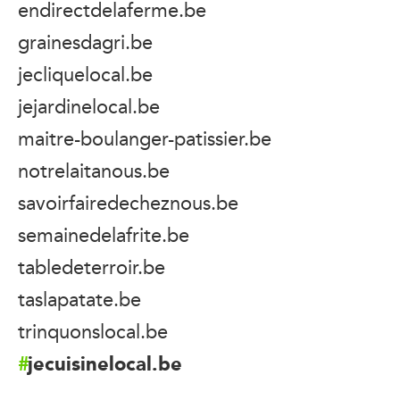
endirectdelaferme.be
grainesdagri.be
jecliquelocal.be
jejardinelocal.be
maitre-boulanger-patissier.be
notrelaitanous.be
savoirfairedecheznous.be
semainedelafrite.be
tabledeterroir.be
taslapatate.be
trinquonslocal.be
jecuisinelocal.be