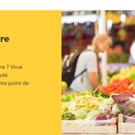
tre
ns ? Vous
uté
tre point de