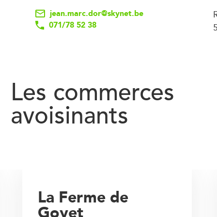
jean.marc.dor@skynet.be
R
071/78 52 38
Les commerces
avoisinants
La Ferme de
Goyet