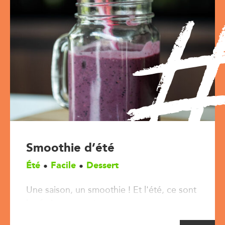
Smoothie d’été
Été
Facile
Dessert
Une saison, un smoothie ! Et l'été, ce sont
les fruits rouges !