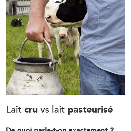
cru
pasteurisé
Lait
vs lait
De quoi parle-t-on exactement ?