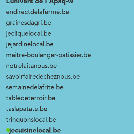
L’univers de l’Apaq-w
endirectdelaferme.be
grainesdagri.be
jecliquelocal.be
jejardinelocal.be
maitre-boulanger-patissier.be
notrelaitanous.be
savoirfairedecheznous.be
semainedelafrite.be
tabledeterroir.be
taslapatate.be
trinquonslocal.be
jecuisinelocal.be