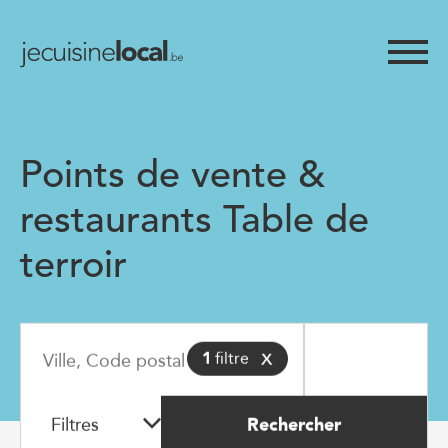
Points de vente &
restaurants Table de
terroir
x
1
filtre
Filtres